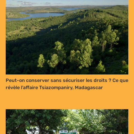
Receive our quarterly newsletter or
get blog updates. Easily unsubscribe
at any time.
YES, I WANT TO SIGN UP!
NO THANKS
Peut-on conserver sans sécuriser les droits ? Ce que
révèle l’affaire Tsiazompaniry, Madagascar