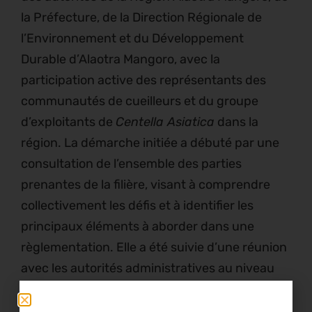
la Préfecture, de la Direction Régionale de
l’Environnement et du Développement
Durable d’Alaotra Mangoro, avec la
participation active des représentants des
communautés de cueilleurs et du groupe
d’exploitants de
Centella Asiatica
dans la
région. La démarche initiée a débuté par une
consultation de l’ensemble des parties
prenantes de la filière, visant à comprendre
collectivement les défis et à identifier les
principaux éléments à aborder dans une
règlementation. Elle a été suivie d’une réunion
avec les autorités administratives au niveau
régional afin de déterminer la compétence de
l’auteur de l’acte, ainsi que la procédure à