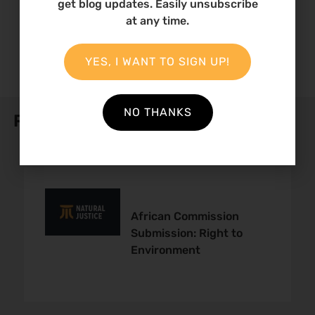
get blog updates. Easily unsubscribe
DOWNLOAD ENGLISH
at any time.
DOWNLOAD PORTUGUESE
YES, I WANT TO SIGN UP!
NO THANKS
Related Publications
African Commission
Submission: Right to
Environment