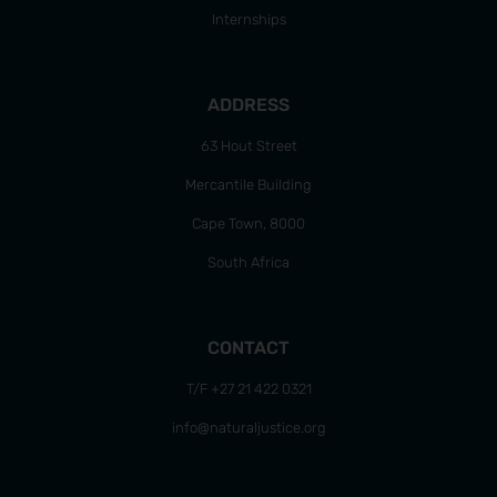
Internships
ADDRESS
63 Hout Street
Mercantile Building
Cape Town, 8000
South Africa
CONTACT
T/F +27 21 422 0321
info@naturaljustice.org