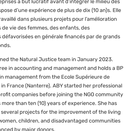
prises à but lucratif avant d’intégrer le milieu des
spose d’une expérience de plus de dix (10 an)s. Elle
availlé dans plusieurs projets pour l’amélioration
s de vie des femmes, des enfants, des
éfavorisées en générale financés par de grands
onds.
ined the Natural Justice team in January 2023.
ree in accounting and management and holds a BP
in management from the Ecole Supérieure de
in France (Nanterre). ABY started her professional
-profit companies before joining the NGO community
 more than ten (10) years of experience. She has
 several projects for the improvement of the living
 women, children, and disadvantaged communities
nanced by major donors.