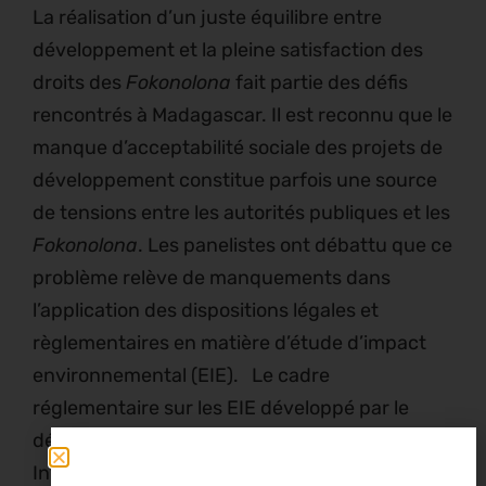
La réalisation d’un juste équilibre entre
développement et la pleine satisfaction des
droits des
Fokonolona
fait partie des défis
rencontrés à Madagascar. Il est reconnu que le
manque d’acceptabilité sociale des projets de
développement constitue parfois une source
de tensions entre les autorités publiques et les
Fokonolona
. Les panelistes ont débattu que ce
problème relève de manquements dans
l’application des dispositions légales et
règlementaires en matière d’étude d’impact
environnemental (EIE). Le cadre
réglementaire sur les EIE développé par le
décret MECIE (Mise En Compatibilité des
Investissements avec l’Environnement)