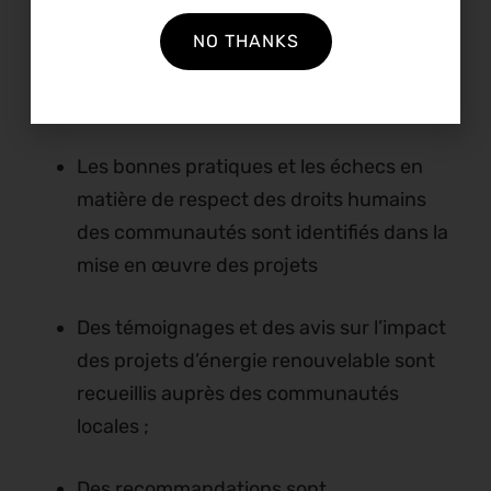
Une analyse de projets spécifiques
d’énergies renouvelables est réalisée afin
NO THANKS
d’évaluer leur impact sur les
communautés locales ;
Les bonnes pratiques et les échecs en
matière de respect des droits humains
des communautés sont identifiés dans la
mise en œuvre des projets
Des témoignages et des avis sur l’impact
des projets d’énergie renouvelable sont
recueillis auprès des communautés
locales ;
Des recommandations sont