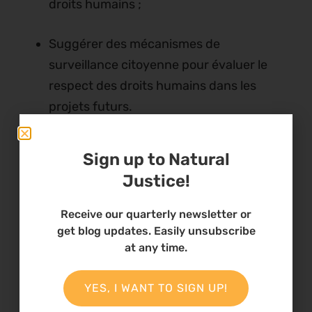
droits humains ;
Suggérer des mécanismes de
surveillance citoyenne pour évaluer le
respect des droits humains dans les
projets futurs.
III.
Résultats attendus
Sign up to Natural
Justice!
À l’issue de cette consultation, les résultats
suivants sont attendus :
Receive our quarterly newsletter or
get blog updates. Easily unsubscribe
Les liens entre le développement des
at any time.
énergies renouvelables et les droits
humains sont identifiés ;
YES, I WANT TO SIGN UP!