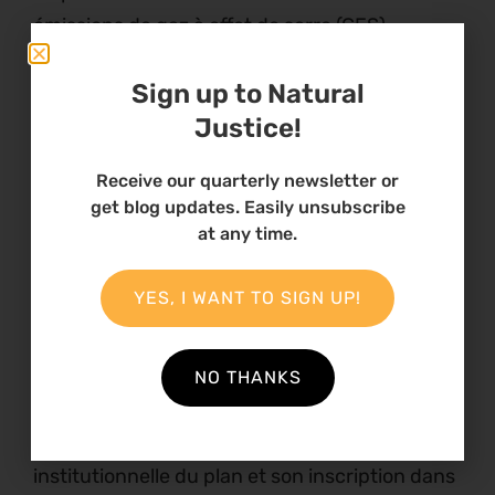
émissions de gaz à effet de serre (GES),
l’adaptation au changement climatique, la
Sign up to Natural
sobriété énergétique, la qualité de l’air, la
Justice!
gestion des déchets, le développement des
énergies renouvelables.
Receive our quarterly newsletter or
get blog updates. Easily unsubscribe
Ainsi, cette phase aboutira à la consolidation
at any time.
des livrables finaux : version complète du
PCAET, synthèse vulgarisée, tableau de bord
YES, I WANT TO SIGN UP!
Excel pour le suivi opérationnel. Elle
comprendra également la traduction du
document en anglais, l’organisation de l’atelier
NO THANKS
de clôture avec validation politique. Cette
dernière étape visera à garantir la légitimité
institutionnelle du plan et son inscription dans