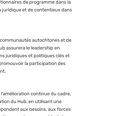
ises :
érée en matière de justice
 de droit de l’environnement, y
u le droit foncier.
 en sciences sociales ou un
utés autochtones et locales et de
mplexes d’une manière accessible.
ds et d’entretien des relations
rojets sociopolitiques et de la