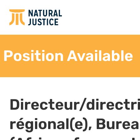
Un CV détaillé avec trois références contactab
deux échantillons de vos travaux écrits antéri
des rapports de recherche).
Veuillez vous assurer que l’ensemble de votre ca
qualifications, à l’expérience, au profil personnel e
requis. Veuillez ne pas postuler si vous ne posséde
Date limite : 15 novembre 2021
Les candidatures
continue, nous vous encourageons donc à postuler l
candidats présélectionnés seront contactés.
Rôles et responsabilit
Directeur/Directrice