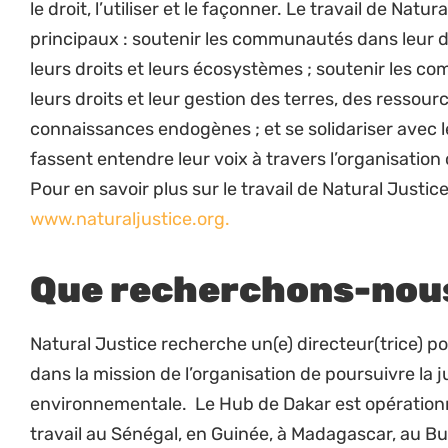
du contexte changeant de la région.
Faciliter le transfert d’informations, d’approc
leçons et de mises à jour des projets dans tou
le directeur des programmes et l’équipe de r
Encourager les collaborations avec d’autres H
un leadership stratégique pour la croissance d
région.
Conseils techniques, autonomisation juri
En incarnant les valeurs partagées de collabor
diriger l’équipe du Hub pour s’assurer que des
solides et de qualité sont offerts aux parten
et aux autres parties prenantes concernées 
Fournir un soutien et une supervision aux ge
mise en œuvre des objectifs d’autonomisatoin