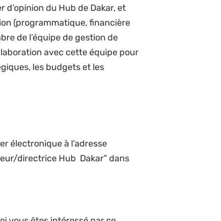
es communautés autochtones et de
Hub assurera le leadership en
s juridiques et politiques clés et
promouvoir la participation des
nt.
l’amélioration continue du cadre,
ation du Hub, en utilisant une
répondent aux besoins, aux forces
ation avec le responsable de la
et veiller à ce qu’elles soient