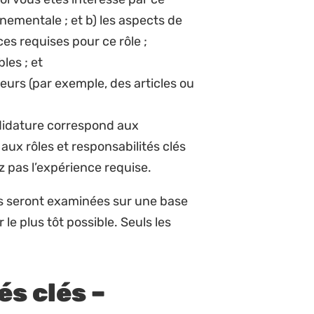
qu’elles soient mises en œuvre et
et campagnes
communautés et dans une variété
 entretenant des relations avec
et cultures.
ce environnementale dans la
er la vision programmatique.
rganisation
e la stratégie de communication et
entissages et promouvoir et
 la justice environnementale.
artenariats au niveau panafricain
munautés autochtones et locales