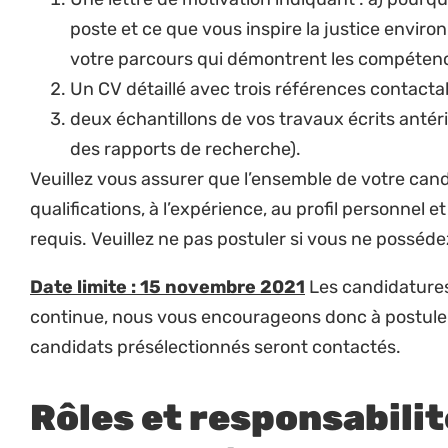
alignées sur laés stratégie programmatiques, 
que les enseignements soient partagés.
Partenariats, réseaux, communications 
Représenter Natural Justice dans diverses 
de contextes au Sénégal et dans la région, en
humilité et respect pour toutes les personnes 
Diriger le développement de réseaux de justi
région afin de construire et de faire progress
Rehausser et maintenir un profil positif de l’o
Superviser le développement et l’exécution d
de campagnes du Hub pour partager les appr
inspirer des idées et des actions en faveur de
Jouer un rôle clé dans le développement de p
et assurer une forte représentation des com