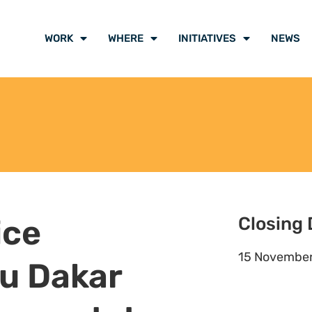
les ; et
eurs (par exemple, des articles ou
ndidature correspond aux
t aux rôles et responsabilités clés
z pas l’expérience requise.
 seront examinées sur une base
e plus tôt possible. Seuls les
és clés –
 du Hub Dakar