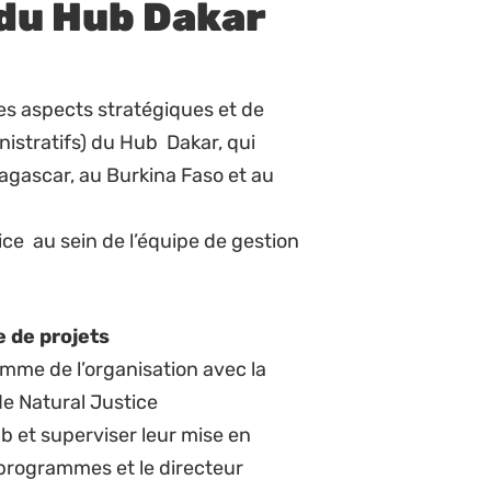
onds
er le budget du Hub en
utif
e collecte de fonds du Hub en vue
rmettant d’atteindre un succès
à apporter des ressources
du Hub et la mission de
ment avec les bailleurs situés
rement les bailleurs de
s les travaux en cours.
tous les projets, conformément