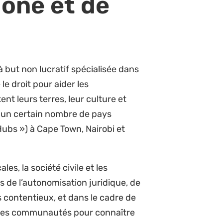
les aspects stratégiques et de
istratifs) du Hub Dakar, qui
dagascar, au Burkina Faso et au
ice au sein de l’équipe de gestion
e de projets
mme de l’organisation avec la
de Natural Justice
 et superviser leur mise en
 programmes et le directeur
er la stratégie du Hub en fonction