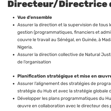
d’Afrique de l’Ouest.
Finances, administration et collecte de f
Développer, faire approuver, gérer et contrôl
collaboration avec le RAF et le Directeur Exec
Développer et mettre en œuvre la stratégie d
d’une stabilité et viabilité à long terme et pe
programmatique.
Engager les bailleurs existants et potentiels 
supplémentaires pour faire avancer le travail 
l’organisation dans son ensemble.
Développer et établir des relations de finance
dans les pays cibles du Hub ; informer réguliè
l’avancement des travaux et les impliquer dan
Garantir la conformité des subventions pour 