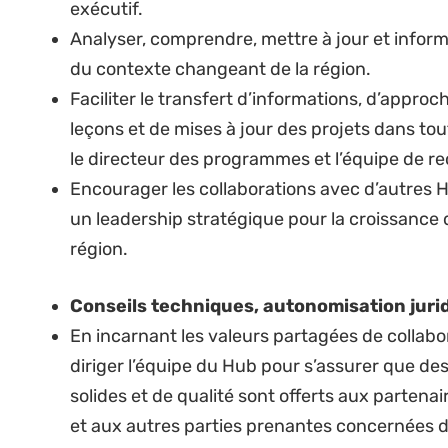
aux exigences des bailleurs.
Supervision et leadership
Développer l’organisation en renforçant les c
encadrant des équipes performantes, en ident
talents et en gérant les performances ; favori
l’inclusion, la collaboration et le travail d’é
retour d’information et l’amélioration continu
Directeur Exécutif.
Contribuer aux documents de politique de NJ et
les procédures en matière de ressources huma
conformes aux meilleures pratiques et à la lég
Encourager et favoriser une culture d’équipe 
créativité et l’innovation.