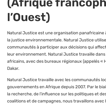
Vue d’ensemble
Assurer la direction et la supervision de tous 
gestion (programmatiques, financiers et admin
couvre le travail au Sénégal, en Guinée, à Ma
Nigeria.
Assurer la direction collective de Natural Just
de l’organisation
Planification stratégique et mise en œuvr
Assurer l’alignement des stratégies de progra
stratégie du Hub et avec la stratégie globale 
Développer les plans programmatiques du Hub
œuvre en collaboration avec le directeur des
exécutif.
Analyser, comprendre, mettre à jour et inform