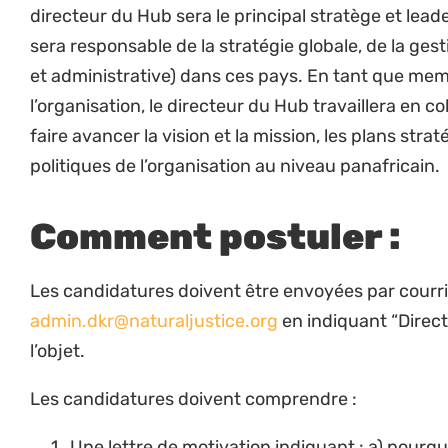
le Hub.
Réforme politique et juridique
En tant que fervent défenseur des droits d
la justice environnementale, le directeur du 
identifiant et en s’engageant dans les question
auprès des principaux collaborateurs afin de 
communautés aux décisions qui les concerne
Recherche et suivi-évaluation
Guider le développement, la mise en œuvre et 
des outils et des méthodes de suivi et d’évalu
approche collaborative pour s’assurer qu’ils 
et aux contraintes du programme, en collabor
recherche et le directeur des programmes.
Assurer la direction des missions de recherche 