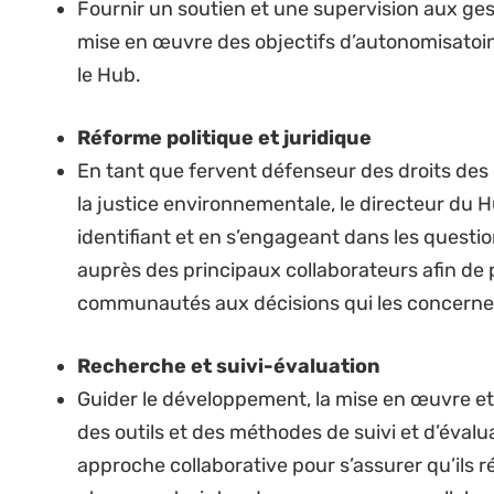
Critères de sélection
Qualifications et expérience requ
Au moins 8 ans d’expertise professionnelle av
environnementale, de droits de l’homme et/ou
compris le droit des ressources naturelles et/o
Un niveau Master en droit, en environnement,
diplôme ou une expérience équivalente.
Forte expérience du travail avec les communa
la communication de questions juridiques co
Forte expérience en matière de collecte de fon
avec les donateurs
Très bonne compréhension et expérience des p