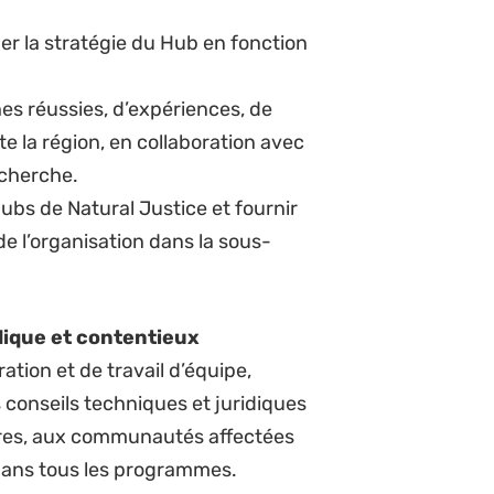
apacités, en constituant et en
ifiant et en promouvant les
ser une culture positive basée sur
quipe ; rechercher constamment le
e avec l’aide du RAF et du
 veiller à ce que la politique et
ines soient en place et
islation sénégalaise.
axée sur l’apprentissage, la