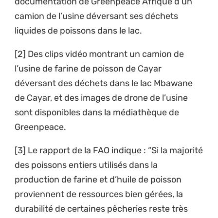
documentation de Greenpeace Afrique d’un
Receive our quarterly newsletter or
camion de l’usine déversant ses déchets
get blog updates. Easily unsubscribe
liquides de poissons dans le lac.
at any time.
[2] Des clips vidéo montrant un camion de
YES, I WANT TO SIGN UP!
l’usine de farine de poisson de Cayar
déversant des déchets dans le lac Mbawane
de Cayar, et des images de drone de l’usine
NO THANKS
sont disponibles dans la médiathèque de
Greenpeace.
[3] Le rapport de la FAO indique : “Si la majorité
des poissons entiers utilisés dans la
production de farine et d’huile de poisson
proviennent de ressources bien gérées, la
durabilité de certaines pêcheries reste très